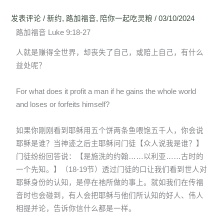
发表评论
/
新约
,
路加福音
,
陪你一起吃灵粮
/
03/10/2024
路加福音 Luke 9:18-27
人就是赚得全世界，却丧失了自己，或赔上自己，有什么
益处呢？
For what does it profit a man if he gains the whole world
and loses or forfeits himself?
如果你刚刚看到耶稣用五个饼两条鱼喂饱五千人，你会说
耶稣是谁？当神迹之后主耶稣问门徒【众人说我是谁？】
门徒纷纷回答说：【是施洗的约翰……以利亚……古时的
一个先知。】（18-19节）透过门徒的口让我们看到世人对
耶稣身份的认知，是停在祂所做的事上。就如我们在传福
音时也会碰到，有人会把耶稣与他们所认知的好人、伟人
相提并论，告诉你信什么都是一样。