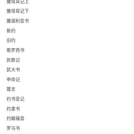
撒母耳记上
撒母耳记下
撒迦利亚书
新约
旧约
歌罗西书
民数记
犹大书
申命记
箴言
约书亚记
约拿书
约翰福音
罗马书