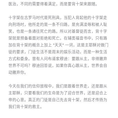
医治，不同的需要得着满足，而是要背十架来跟随。
十字架在古罗马时代是死刑具，当犯人背起他的十字架走
向刑场时，他所走的是一条不归路，是充满凌辱和被人耻
笑，也是一条通往死亡的路。所以对基督徒而言，背十字
架就是预备着面对拒绝和死亡。在辅类福音书中，只有路
加在背十架的概念上加上 *天天* 一词，这是主耶稣对做门
徒的要求，门徒生活不是周末的娱乐活动，而是一种生活
方式和委身。曾有人问布道家穆迪：要跟从主，非得撇弃
世界不可吗？穆迪回答说，如果你真心跟从主，世界会自
动撇弃你。
今天在我们的信仰旅程中，我们是跟着世界走，还是跟从
主耶稣，只要看我们的生命是为了迎合世界，还是迎合上
帝的心意。真正的门徒是自己先去背十架，然后才传扬为
我们背十架的救主。