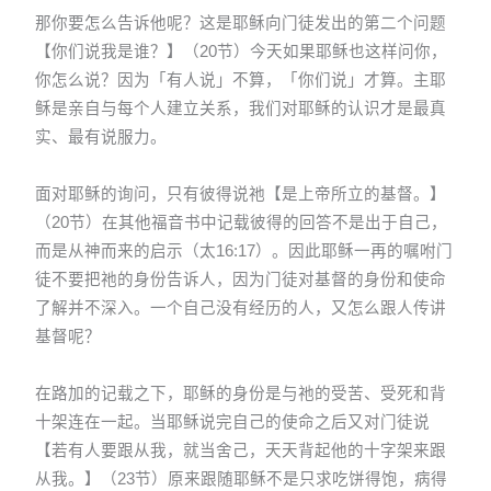
那你要怎么告诉他呢？这是耶稣向门徒发出的第二个问题
【你们说我是谁？】（20节）今天如果耶稣也这样问你，
你怎么说？因为「有人说」不算，「你们说」才算。主耶
稣是亲自与每个人建立关系，我们对耶稣的认识才是最真
实、最有说服力。
面对耶稣的询问，只有彼得说祂【是上帝所立的基督。】
（20节）在其他福音书中记载彼得的回答不是出于自己，
而是从神而来的启示（太16:17）。因此耶稣一再的嘱咐门
徒不要把祂的身份告诉人，因为门徒对基督的身份和使命
了解并不深入。一个自己没有经历的人，又怎么跟人传讲
基督呢？
在路加的记载之下，耶稣的身份是与祂的受苦、受死和背
十架连在一起。当耶稣说完自己的使命之后又对门徒说
【若有人要跟从我，就当舍己，天天背起他的十字架来跟
从我。】（23节）原来跟随耶稣不是只求吃饼得饱，病得