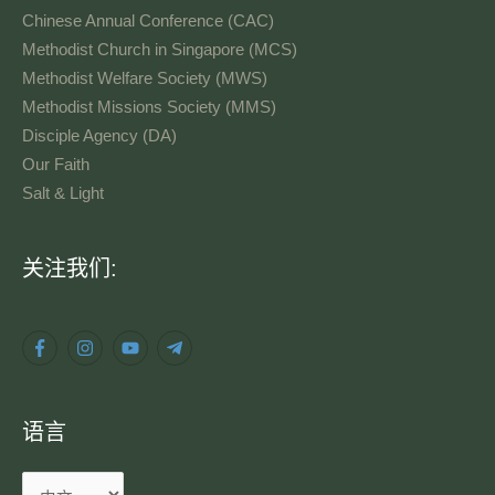
Chinese Annual Conference (CAC)
Methodist Church in Singapore (MCS)
Methodist Welfare Society (MWS)
Methodist Missions Society (MMS)
Disciple Agency (DA)
Our Faith
Salt & Light
语
关注我们:
言
语言