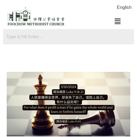
跳
English
至
菜
内
单
容