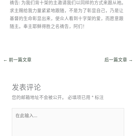
祷告: 为我们背十架的主邀请我们以同样的方式来跟从祂。
求主赐给我力量紧紧地跟随，不是为了彰显自己，乃是让
基督的生命彰显出来，使众人看到十字架的爱，而愿意跟
随主。奉主耶稣得胜之名祷告，阿们！
←
前一篇文章
后一篇文章
→
发表评论
您的邮箱地址不会被公开。
必填项已用
*
标注
在
此
输
入...