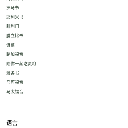
罗马书
耶利米书
腓利门
腓立比书
诗篇
路加福音
陪你一起吃灵粮
雅各书
马可福音
马太福音
语言