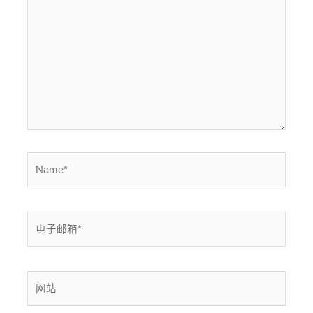
输
入...
Name*
电
子
邮
箱
网
*
站