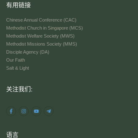
有用链接
Chinese Annual Conference (CAC)
Methodist Church in Singapore (MCS)
Methodist Welfare Society (MWS)
Methodist Missions Society (MMS)
Disciple Agency (DA)
Our Faith
Salt & Light
语
关注我们:
言
语言