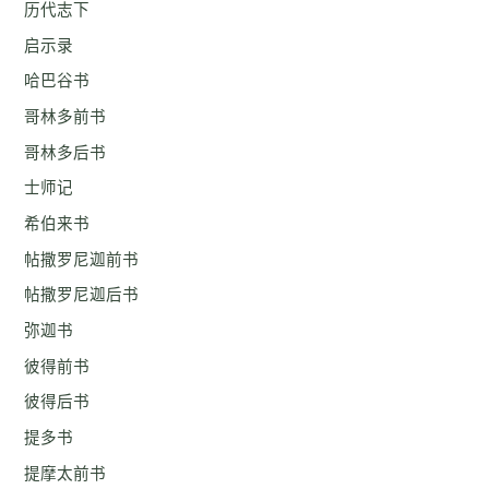
历代志下
启示录
哈巴谷书
哥林多前书
哥林多后书
士师记
希伯来书
帖撒罗尼迦前书
帖撒罗尼迦后书
弥迦书
彼得前书
彼得后书
提多书
提摩太前书