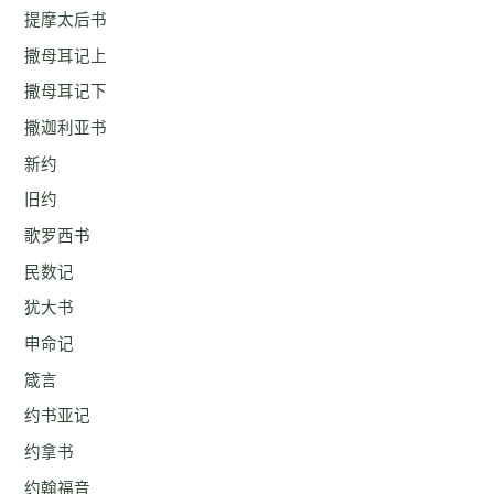
提摩太后书
撒母耳记上
撒母耳记下
撒迦利亚书
新约
旧约
歌罗西书
民数记
犹大书
申命记
箴言
约书亚记
约拿书
约翰福音