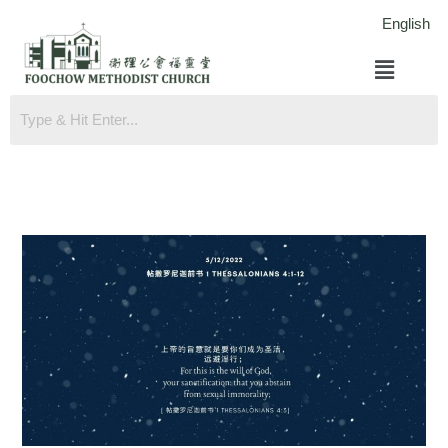
跳
English
至
菜
内
单
容