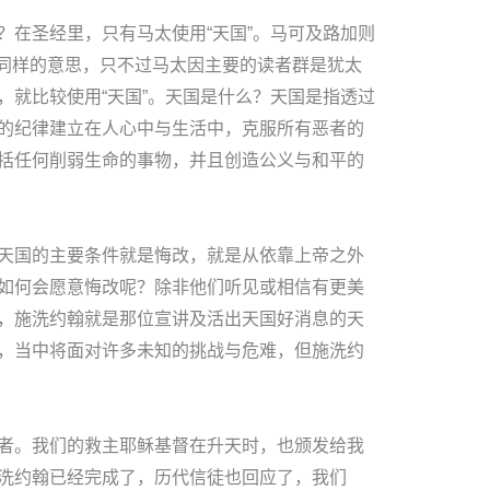
？在圣经里，只有马太使用“天国”。马可及路加则
”是同样的意思，只不过马太因主要的读者群是犹太
，就比较使用“天国”。天国是什么？天国是指透过
的纪律建立在人心中与生活中，克服所有恶者的
括任何削弱生命的事物，并且创造公义与和平的
天国的主要条件就是悔改，就是从依靠上帝之外
如何会愿意悔改呢？除非他们听见或相信有更美
，施洗约翰就是那位宣讲及活出天国好消息的天
，当中将面对许多未知的挑战与危难，但施洗约
者。我们的救主耶稣基督在升天时，也颁发给我
洗约翰已经完成了，历代信徒也回应了，我们