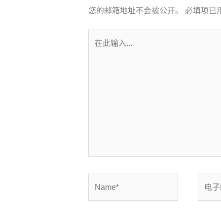
您的邮箱地址不会被公开。
必填项已
在
此
输
入...
Name*
电
子
邮