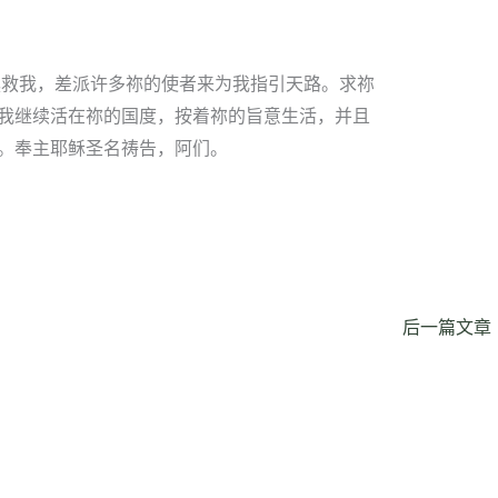
拯救我，差派许多祢的使者来为我指引天路。求祢
我继续活在祢的国度，按着祢的旨意生活，并且
。奉主耶稣圣名祷告，阿们。
后一篇文章