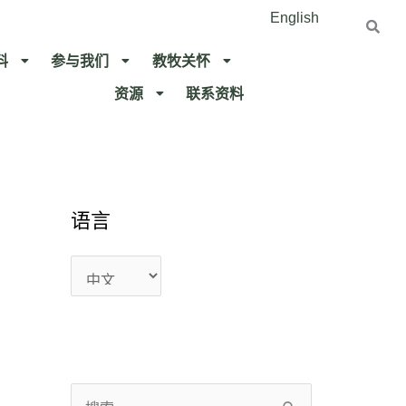
English
料
参与我们
教牧关怀​
资源
联系资料​
语
语
语言
言
言