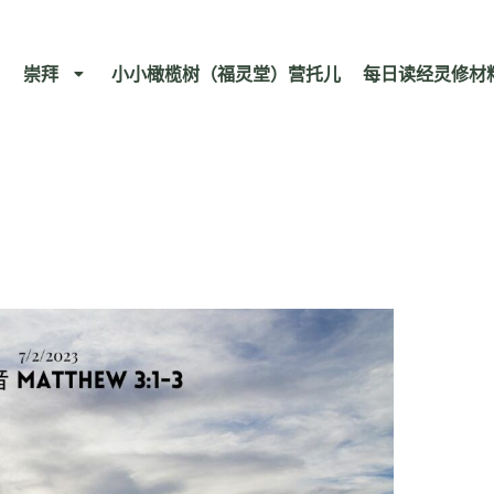
崇拜
小小橄榄树（福灵堂）营托儿
每日读经灵修材