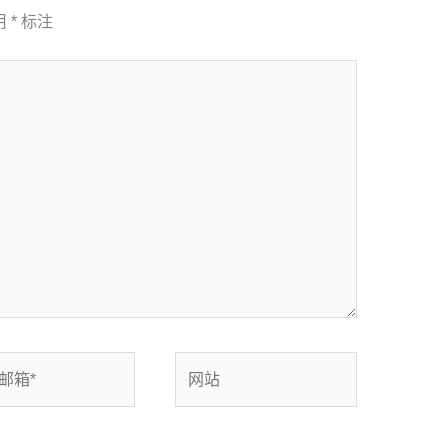
用
*
标注
网
站