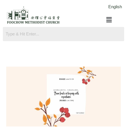
跳
English
至
菜
内
单
容