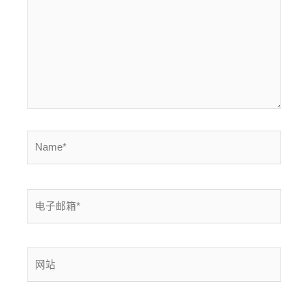
入...
Name*
电
子
邮
箱
网
*
站