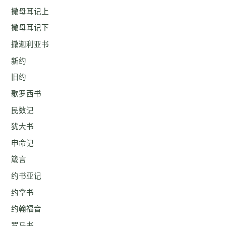
撒母耳记上
撒母耳记下
撒迦利亚书
新约
旧约
歌罗西书
民数记
犹大书
申命记
箴言
约书亚记
约拿书
约翰福音
罗马书