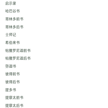
启示录
哈巴谷书
哥林多前书
哥林多后书
士师记
希伯来书
帖撒罗尼迦前书
帖撒罗尼迦后书
弥迦书
彼得前书
彼得后书
提多书
提摩太前书
提摩太后书