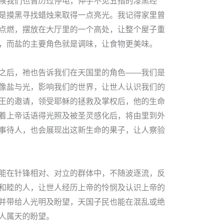
候我们也曾历过停电，伸手不见五指的漆黑经
是摸黑寻找蜡烛来取得一点亮光。我记得家里曾
点燃，摆放在大厅里的一个高处，让整个屋子重
，而盐的主要角色就是调味，让食物更美味。
之后，祂也告诉我们在天国里的角色——我们是
像盐与光，影响我们的世界，让世人认识我们的
王的邀请，领受耶稣的拯救及掌权后，他的生命
着上帝话语得光照及被圣灵感化后，将由里到外
事待人，也会展现出这新生命的果子，让人察验
能在针锋相对、对立的群体中，不随波逐流，反
和睦的人，让世人经历上帝的怜悯及认识上帝的
并带给人光明及盼望，天国子民也能在混乱或绝
人属天的盼望。