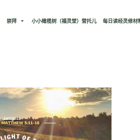
崇拜
小小橄榄树（福灵堂）营托儿
每日读经灵修材