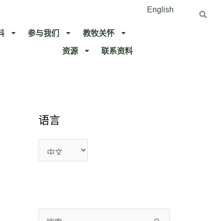
English
料
参与我们
教牧关怀​
资源
联系资料​
语
语
语言
言
言