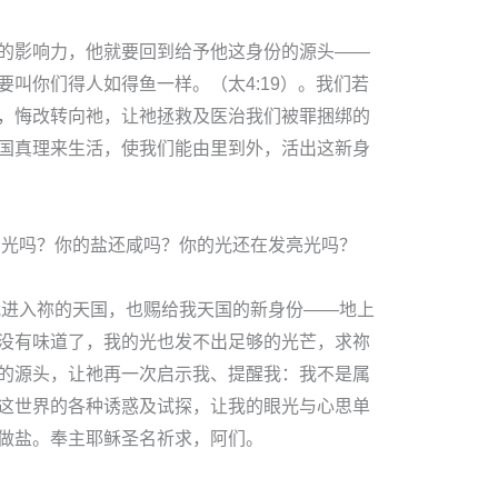
的影响力，他就要回到给予他这身份的源头——
叫你们得人如得鱼一样。（太4:19）。我们若
，悔改转向祂，让祂拯救及医治我们被罪捆绑的
国真理来生活，使我们能由里到外，活出这新身
的光吗？你的盐还咸吗？你的光还在发亮光吗？
我进入祢的天国，也赐给我天国的新身份——地上
没有味道了，我的光也发不出足够的光芒，求祢
的源头，让祂再一次启示我、提醒我：我不是属
这世界的各种诱惑及试探，让我的眼光与心思单
做盐。奉主耶稣圣名祈求，阿们。