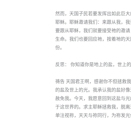
然而，天国子民若要发挥出如此巨大
耶稣。耶稣邀请我们：来跟从我，我要
要跟从耶稣，我们就要接受祂的邀请
生命。我们也要回应祂，按着祂的天
份。
反思： 你知道你是地上的盐，世上
祷告 天国君王啊，感谢你不但拯救
的盐及世上的光。我承认我的盐好像
赦免我。今天，我愿意回到这盐与光
于这世界的。求主耶稣拯救我，脱离
单注视祢，天天与祢同行，为祢发光