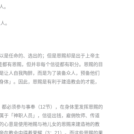
人。
的人。
以是任命的、选出的；但是恩赐却是出于上帝主
信徒都有恩赐，但并非每个信徒都有职分。恩赐的目
是让人自我陶醉，而是为了装备众人，预备他们
身体」。因此，恩赐是有利于建造教会的才能，
，都必须参与事奉（12节），在身体里发挥恩赐的
属于「神职人员」，信徒出钱，雇佣牧师、传道
的心意是使用祂赐与祂儿女的恩赐来建造祂的教
帝在教会中得着荣耀（3：21）。而这些恩赐的果