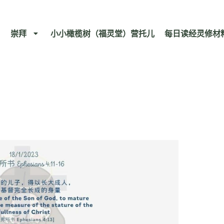
崇拜
小小橄榄树（福灵堂）营托儿
每日读经灵修材