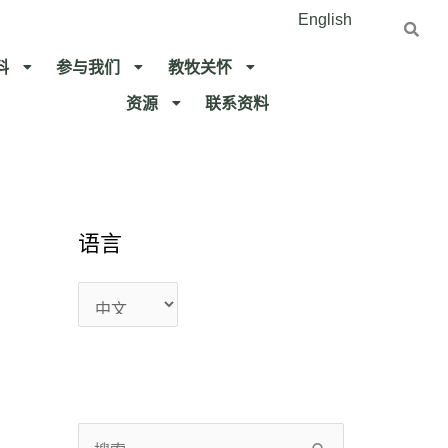
English
料
参与我们
教牧关怀​
资源
联系资料​
语
语
语言
言
言