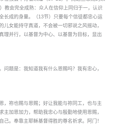
节）教会完全成熟：众人在信仰上同归于一，认识
全长成的身量。（13节）只要每个信徒都忠心运
的儿女能持守真道，不会被一切邪说之风摇动，
真理并行，以基督为中心、以基督为目标，显出
。问题是：我知道我有什么恩赐吗？我有忠心，
恩，祢也赐与恩赐；好让我能与祢同工，也与主
求主加恩加力，帮助我忠心与殷勤地使用恩赐，
自己。奉靠主耶稣基督得胜的尊名祈求。阿门！