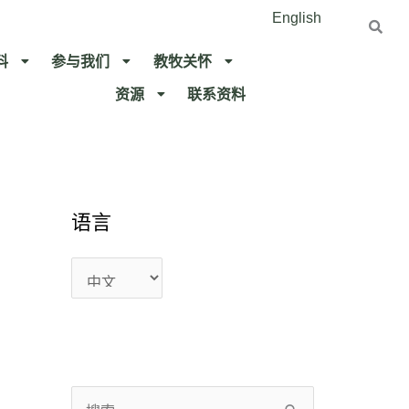
English
料
参与我们
教牧关怀​
资源
联系资料​
语
语
语言
言
言