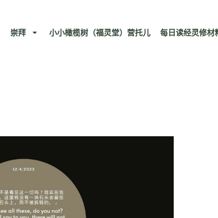
崇拜
小小橄榄树（福灵堂）营托儿
每日读经灵修材