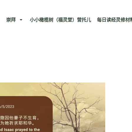
崇拜
小小橄榄树（福灵堂）营托儿
每日读经灵修材