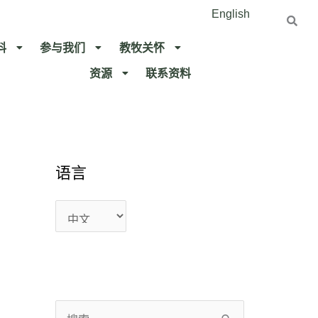
English
料
参与我们
教牧关怀​
资源
联系资料​
语
语
语言
言
言