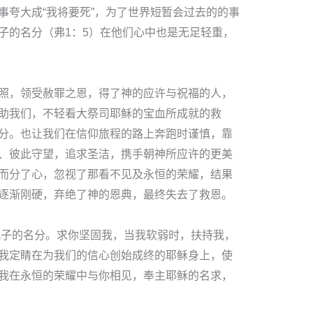
事夸大成“我将要死”，为了世界短暂会过去的的事
子的名分（弗1：5）在他们心中也是无足轻重，
照，领受赦罪之恩，得了神的应许与祝福的人，
助我们，不轻看大祭司耶稣的宝血所成就的救
分。也让我们在信仰旅程的路上奔跑时谨慎，靠
、彼此守望，追求圣洁，携手朝神所应许的更美
而分了心，忽视了那看不见及永恒的荣耀，结果
逐渐刚硬，弃绝了神的恩典，最终失去了救恩。
儿子的名分。求你坚固我，当我软弱时，扶持我，
我定睛在为我们的信心创始成终的耶稣身上，使
我在永恒的荣耀中与你相见，奉主耶稣的名求，