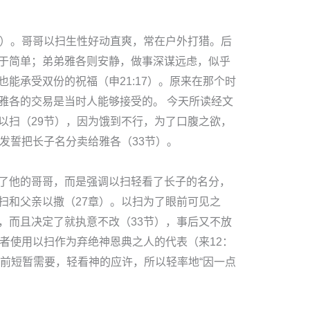
节）。哥哥以扫生性好动直爽，常在户外打猎。后
于简单；弟弟雅各则安静，做事深谋远虑，似乎
能承受双份的祝福（申21:17）。原来在那个时
雅各的交易是当时人能够接受的。 今天所读经文
以扫（29节），因为饿到不行，为了口腹之欲，
发誓把长子名分卖给雅各（33节）。
了他的哥哥，而是强调以扫轻看了长子的名分，
扫和父亲以撒（27章）。以扫为了眼前可见之
，而且决定了就执意不改（33节），事后又不放
作者使用以扫作为弃绝神恩典之人的代表（来12：
心眼前短暂需要，轻看神的应许，所以轻率地“因一点