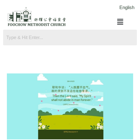
跳
English
至
菜
内
单
容