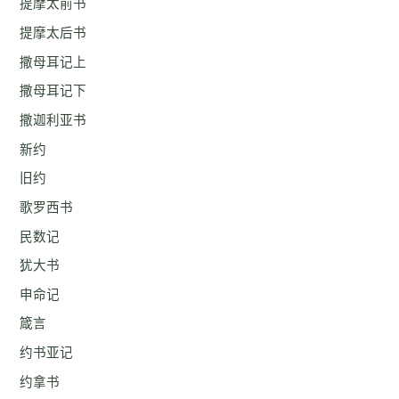
提摩太前书
提摩太后书
撒母耳记上
撒母耳记下
撒迦利亚书
新约
旧约
歌罗西书
民数记
犹大书
申命记
箴言
约书亚记
约拿书