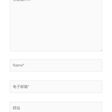
此
输
入...
Name*
电
子
邮
箱
网
*
站