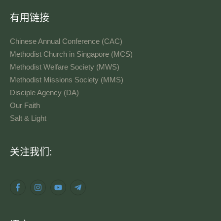
有用链接
Chinese Annual Conference (CAC)
Methodist Church in Singapore (MCS)
Methodist Welfare Society (MWS)
Methodist Missions Society (MMS)
Disciple Agency (DA)
Our Faith
Salt & Light
语
关注我们:
言