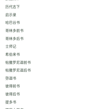
历代志下
启示录
哈巴谷书
哥林多前书
哥林多后书
士师记
希伯来书
帖撒罗尼迦前书
帖撒罗尼迦后书
弥迦书
彼得前书
彼得后书
提多书