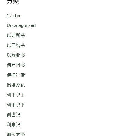
分类
1 John
Uncategorized
以弗所书
以西结书
以赛亚书
何西阿书
使徒行传
出埃及记
列王记上
列王记下
创世记
利未记
加拉太书