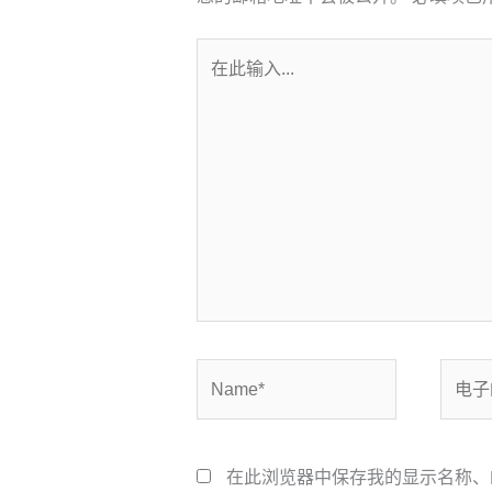
在
此
输
入...
Name*
电
子
邮
箱
在此浏览器中保存我的显示名称、