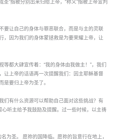
“成圣”指被分别出来归给上帝，“称义”指被上帝宣判
不要让自己的身体与罪恶联合，而是与主的灵联
行，因为我们的身体蒙拯救是为要荣耀上帝，让
视等都大肆宣传着：“我的身体由我做主！”，我们
，让上帝的话语再一次提醒我们：因主耶稣基督
而是要归上帝为圣了。
我们有什么资源可以帮助自己面对这些挑战？有
，留心听主给予我鼓励及提醒。过一些时候，以主祷
的名为圣。 愿祢的国降临。愿祢的旨意行在地上，