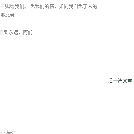
今日赐给我们。 免我们的债，如同我们免了人的
离那恶者。
直到永远，阿们
后一篇文章
用
*
标注