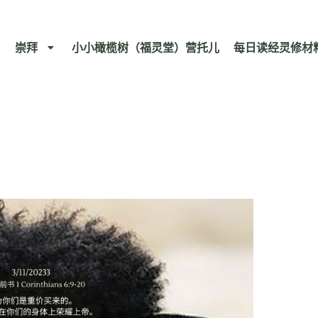
崇拜
小小橄榄树（福灵堂）营托儿
每日读经灵修材