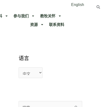
English
料
参与我们
教牧关怀​
资源
联系资料​
语
语
语言
言
言