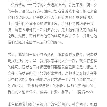
一位曾经与上帝同行的人会远离上帝，肯定不是一朝一夕
的事情，通常是有迹可循的。智者告诉我们这可能是来自
他们身边的人。他举例这些人可能是家财万贯的成功人
士，将他们不义不公的致富手段，用各种花言巧语来包
装，诱惑人与他们一起同流合污，走上他们所认定的成功
之路。然而，智者断言他们的终局是自害己命，并且劝勉
我们要避开这些罪人及他们的影响。
最近，我听到一句俗气的格言：跟着蜜蜂找花朵，跟着苍
蝇找厕所。意思是，我们跟怎样的人在一起，就会有怎样
的结局。智者也同样提醒我们要留意自己到底是与哪些人
交往。保罗在叮咛年轻的提摩太时，劝勉他要好好选择生
活中的伙伴，好让他能继续追求过一个合神心意的生活。
他如此说： “你要逃避年轻人的私欲，同那以纯洁的心求
告主的人追求公义、信实、仁爱、和平。” （提后2:22）
求主帮助我们好好审视自己的生活圈子、社交圈子，帮助