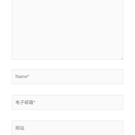
此
输
入...
Name*
电
子
邮
箱
网
*
站