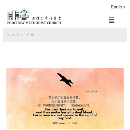
跳
English
至
菜
内
单
容