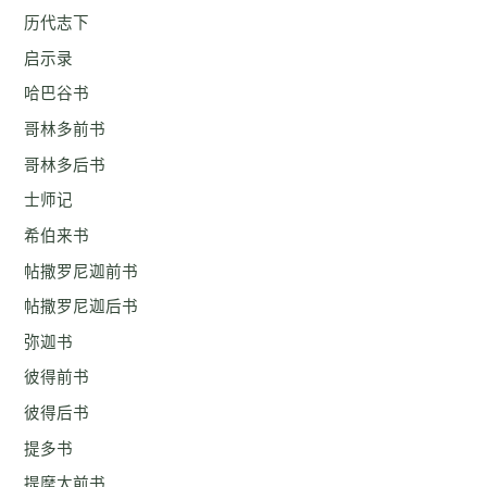
历代志下
启示录
哈巴谷书
哥林多前书
哥林多后书
士师记
希伯来书
帖撒罗尼迦前书
帖撒罗尼迦后书
弥迦书
彼得前书
彼得后书
提多书
提摩太前书