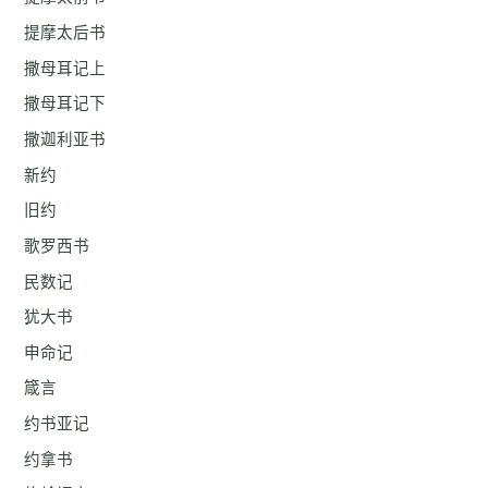
提摩太后书
撒母耳记上
撒母耳记下
撒迦利亚书
新约
旧约
歌罗西书
民数记
犹大书
申命记
箴言
约书亚记
约拿书