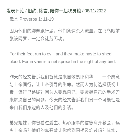
发表评论
/
旧约
,
箴言
,
陪你一起吃灵粮
/
08/11/2022
箴言 Proverbs 1: 11-19
因为他们的脚奔跑行恶，他们急速杀人流血。在飞鸟眼前
张设网罗，一定会徒劳无功。
For their feet run to evil, and they make haste to shed
blood. For in vain is a net spread in the sight of any bird.
昨天的经文告诉我们智慧是来自敬畏耶和华——一个愿意
与上帝同行，让上帝引导的生命。然而人为何选择藐视上
帝，偏行己路呢？因为人要靠自己，要紧握自己的手术刀
来解决自己的问题。今天的经文告诉我们另一个可能性是
来自我们身边的人及他们的引诱。
弟兄姐妹，你曾看过爱主、热心服事的信徒离开教会，远
离上帝吗？他们的离开曾让你感到困扰及难过吗？其实，