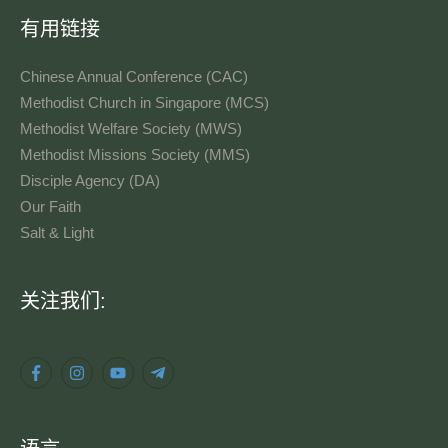
有用链接
Chinese Annual Conference (CAC)
Methodist Church in Singapore (MCS)
Methodist Welfare Society (MWS)
Methodist Missions Society (MMS)
Disciple Agency (DA)
Our Faith
Salt & Light
语
关注我们:
言