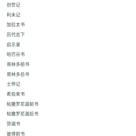
创世记
利未记
加拉太书
历代志下
启示录
哈巴谷书
哥林多前书
哥林多后书
士师记
希伯来书
帖撒罗尼迦前书
帖撒罗尼迦后书
弥迦书
彼得前书