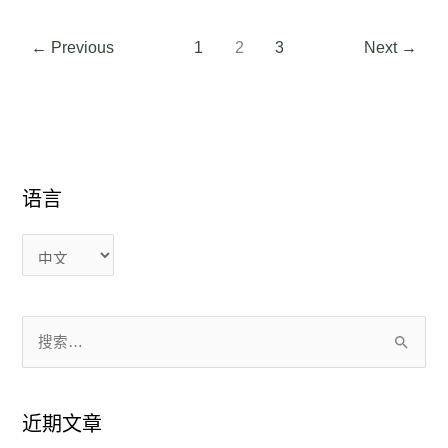
←
Previous
1
2
3
Next
→
语言
语
语
言
言
搜
索
：
近期文章