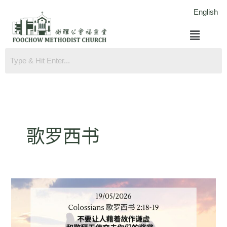
跳
English
至
菜
内
单
容
歌罗西书
歌
罗
西
书