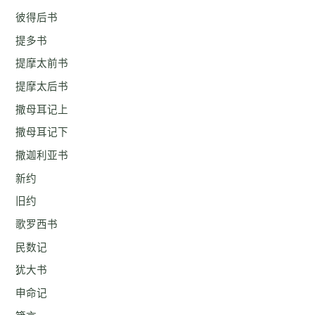
彼得后书
提多书
提摩太前书
提摩太后书
撒母耳记上
撒母耳记下
撒迦利亚书
新约
旧约
歌罗西书
民数记
犹大书
申命记