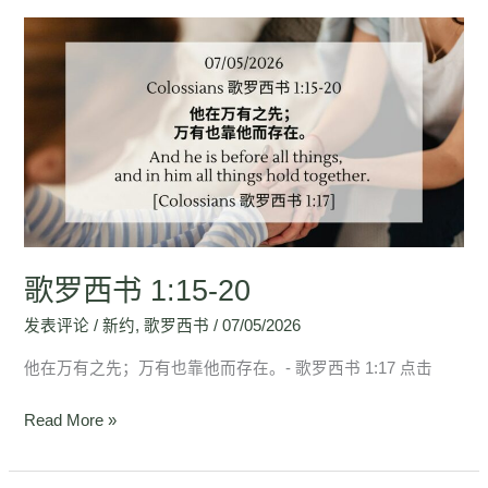
歌
罗
西
书
1:15-
20
歌罗西书 1:15-20
发表评论
/
新约
,
歌罗西书
/
07/05/2026
他在万有之先；万有也靠他而存在。- 歌罗西书 1:17 点击
Read More »