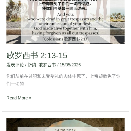
西
书
2:13-
15
歌罗西书 2:13-15
发表评论
/
新约
,
歌罗西书
/
15/05/2026
你们从前在过犯和未受割礼的肉体中死了，上帝却赦免了你
们一切的
Read More »
歌
罗