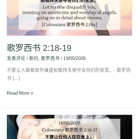
2:18-
19
歌罗西书 2:18-19
发表评论
/
新约
,
歌罗西书
/
19/05/2026
不要让人藉着故作谦虚和敬拜天使夺去你们的奖赏。- 歌罗西
书 […]
Read More »
歌
罗
西