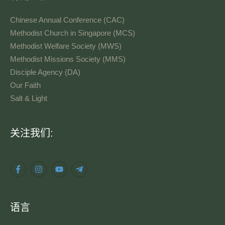
Chinese Annual Conference (CAC)
Methodist Church in Singapore (MCS)
Methodist Welfare Society (MWS)
Methodist Missions Society (MMS)
Disciple Agency (DA)
Our Faith
Salt & Light
语
关注我们:
言
语言