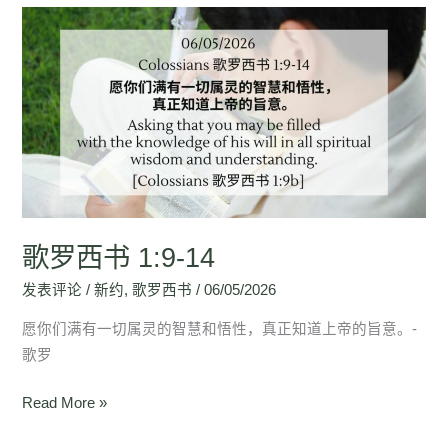
歌
罗
西
书
1:9-
14
歌罗西书 1:9-14
发表评论
/
新约
,
歌罗西书
/
06/05/2026
愿你们满有一切属灵的智慧和悟性，真正知道上帝的旨意。-
歌罗
Read More »