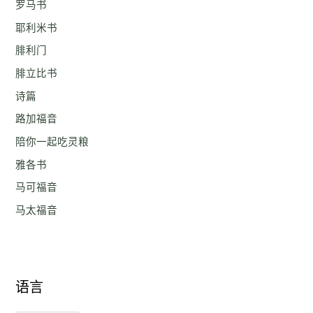
罗马书
耶利米书
腓利门
腓立比书
诗篇
路加福音
陪你一起吃灵粮
雅各书
马可福音
马太福音
语言