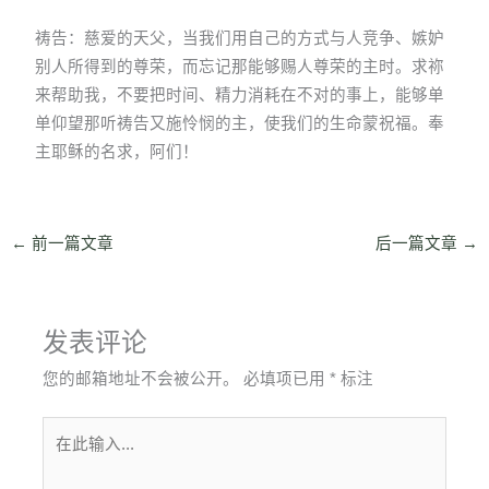
祷告：慈爱的天父，当我们用自己的方式与人竞争、嫉妒
别人所得到的尊荣，而忘记那能够赐人尊荣的主时。求祢
来帮助我，不要把时间、精力消耗在不对的事上，能够单
单仰望那听祷告又施怜悯的主，使我们的生命蒙祝福。奉
主耶稣的名求，阿们！
←
前一篇文章
后一篇文章
→
发表评论
您的邮箱地址不会被公开。
必填项已用
*
标注
在
此
输