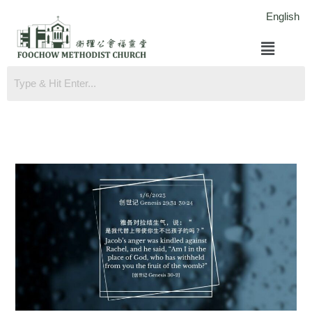
跳
English
至
菜
内
单
容