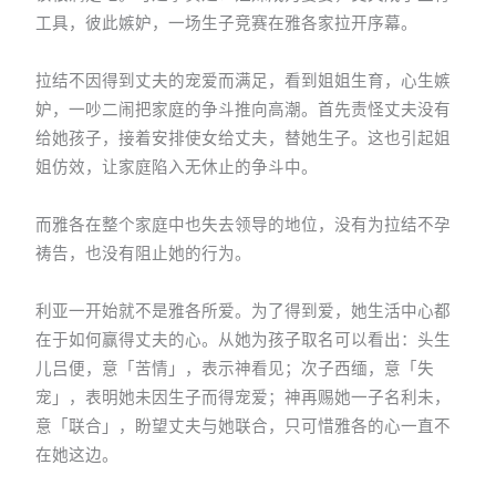
工具，彼此嫉妒，一场生子竞赛在雅各家拉开序幕。
拉结不因得到丈夫的宠爱而满足，看到姐姐生育，心生嫉
妒，一吵二闹把家庭的争斗推向高潮。首先责怪丈夫没有
给她孩子，接着安排使女给丈夫，替她生子。这也引起姐
姐仿效，让家庭陷入无休止的争斗中。
而雅各在整个家庭中也失去领导的地位，没有为拉结不孕
祷告，也没有阻止她的行为。
利亚一开始就不是雅各所爱。为了得到爱，她生活中心都
在于如何赢得丈夫的心。从她为孩子取名可以看出：头生
儿吕便，意「苦情」，表示神看见；次子西缅，意「失
宠」，表明她未因生子而得宠爱；神再赐她一子名利未，
意「联合」，盼望丈夫与她联合，只可惜雅各的心一直不
在她这边。