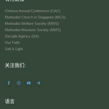
Chinese Annual Conference (CAC)
Methodist Church in Singapore (MCS)
Methodist Welfare Society (MWS)
Methodist Missions Society (MMS)
Disciple Agency (DA)
Our Faith
Salt & Light
语
关注我们:
言
语言