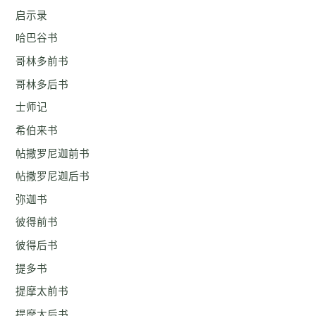
启示录
哈巴谷书
哥林多前书
哥林多后书
士师记
希伯来书
帖撒罗尼迦前书
帖撒罗尼迦后书
弥迦书
彼得前书
彼得后书
提多书
提摩太前书
提摩太后书