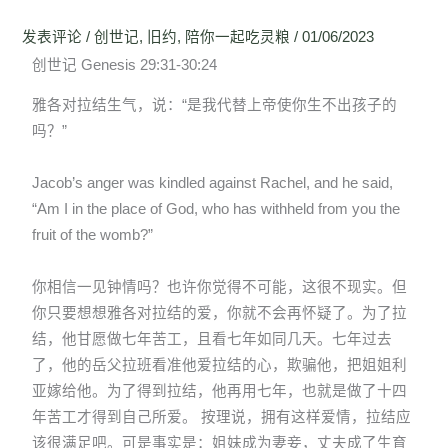
发表评论
/
创世记
,
旧约
,
陪你一起吃灵粮
/
01/06/2023
创世记 Genesis 29:31-30:24
雅各对拉结生气，说：“是我代替上帝使你生不出孩子的
吗？”
Jacob’s anger was kindled against Rachel, and he said,
“Am I in the place of God, who has withheld from you the
fruit of the womb?”
你相信一见钟情吗？也许你觉得不可能，这很不现实。但
你只要想想雅各对拉结的爱，你就不会再怀疑了。为了拉
结，他甘愿做七年苦工，且看七年如同几天。七年过去
了，他的岳父拉班看准他爱拉结的心，欺骗他，把姐姐利
亚嫁给他。为了得到拉结，他再用七年，也就是做了十四
年苦工才得到自己所爱。 按理说，拥有这样爱情，拉结应
该很满足吧。可是事实是：姐妹成为妻妾，丈夫成了生育