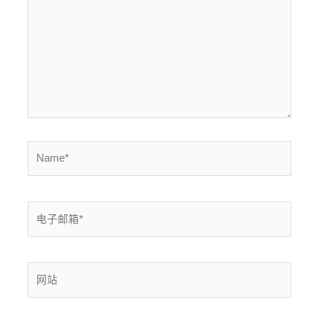
入...
Name*
电
子
邮
箱
网
*
站