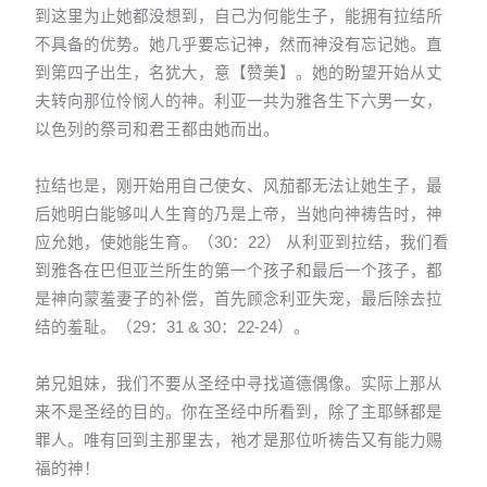
到这里为止她都没想到，自己为何能生子，能拥有拉结所
不具备的优势。她几乎要忘记神，然而神没有忘记她。直
到第四子出生，名犹大，意【赞美】。她的盼望开始从丈
夫转向那位怜悯人的神。利亚一共为雅各生下六男一女，
以色列的祭司和君王都由她而出。
拉结也是，刚开始用自己使女、风茄都无法让她生子，最
后她明白能够叫人生育的乃是上帝，当她向神祷告时，神
应允她，使她能生育。（30：22） 从利亚到拉结，我们看
到雅各在巴但亚兰所生的第一个孩子和最后一个孩子，都
是神向蒙羞妻子的补偿，首先顾念利亚失宠，最后除去拉
结的羞耻。（29：31 & 30：22-24）。
弟兄姐妹，我们不要从圣经中寻找道德偶像。实际上那从
来不是圣经的目的。你在圣经中所看到，除了主耶稣都是
罪人。唯有回到主那里去，祂才是那位听祷告又有能力赐
福的神！