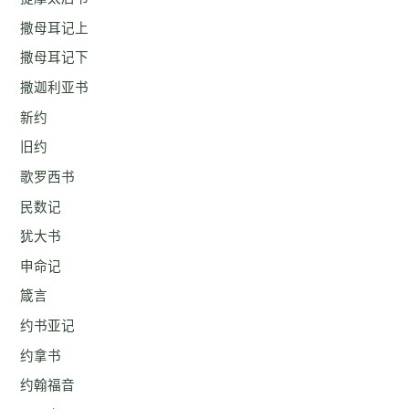
撒母耳记上
撒母耳记下
撒迦利亚书
新约
旧约
歌罗西书
民数记
犹大书
申命记
箴言
约书亚记
约拿书
约翰福音