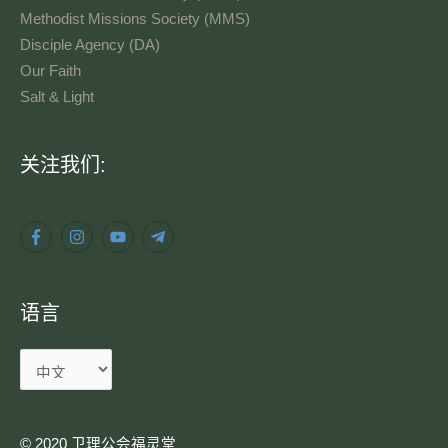
Methodist Missions Society (MMS)
Disciple Agency (DA)
Our Faith
Salt & Light
语
关注我们:
言
语言
© 2020 卫理公会福灵堂​