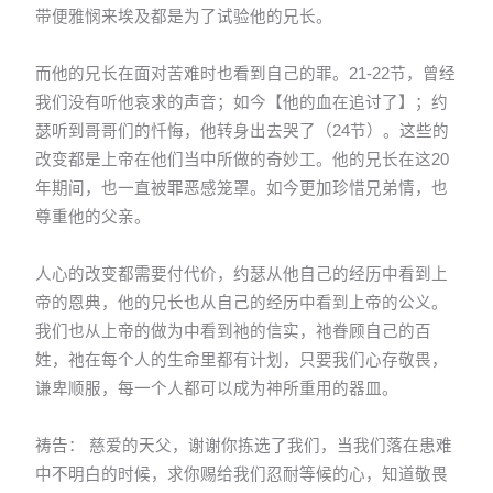
带便雅悯来埃及都是为了试验他的兄长。
而他的兄长在面对苦难时也看到自己的罪。21-22节，曾经
我们没有听他哀求的声音；如今【他的血在追讨了】；约
瑟听到哥哥们的忏悔，他转身出去哭了（24节）。这些的
改变都是上帝在他们当中所做的奇妙工。他的兄长在这20
年期间，也一直被罪恶感笼罩。如今更加珍惜兄弟情，也
尊重他的父亲。
人心的改变都需要付代价，约瑟从他自己的经历中看到上
帝的恩典，他的兄长也从自己的经历中看到上帝的公义。
我们也从上帝的做为中看到祂的信实，祂眷顾自己的百
姓，祂在每个人的生命里都有计划，只要我们心存敬畏，
谦卑顺服，每一个人都可以成为神所重用的器皿。
祷告： 慈爱的天父，谢谢你拣选了我们，当我们落在患难
中不明白的时候，求你赐给我们忍耐等候的心，知道敬畏