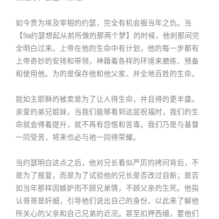
如今贵为埃及宰相的约瑟，完全有机会报当年之仇。当
【9a约瑟想起从前所做的那两个梦】的时候，他刹那间完
全明白过来。上帝在他的生命中有计划，他的每一步都有
上帝奇妙的安排和带领，神藉着各样的环境来磨练、预备
和使用他。为的是保存他和他父家、并全地百姓的生命。
就如主耶稣的被卖是为了让人得生命，并且得的更丰盛。
亲爱的弟兄姐妹，当我们能够看到这层祝福时，我们的生
命就会得着提升，就不再有怨恨和苦毒。我们乃是与基督
一同受苦，将来也必与祂一同得荣耀。
当约瑟明白这点之后，他对兄长看似严厉的拷问背后，不
是为了报复，而是为了试验他的兄长是否改过自新；是否
如当年那样因嫉妒而不顾兄弟情，不顾父亲的生死。他指
认哥哥是奸细，引导他们说出自己的身份，以此来了解他
所关心的父亲和自己兄弟的近况。甚至扣押西缅，要他们