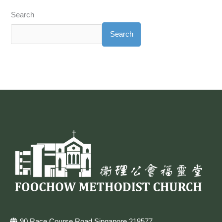
Search
Search
90 Race Course Road Singapore 218577