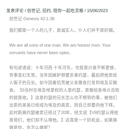
发表评论
/
创世记
,
旧约
,
陪你一起吃灵粮
/
15/06/2023
创世记 Genesis 42:1-38
我们都是一个人的儿子，是诚实人。仆人们并不是奸细。
We are all sons of one man. We are honest men. Your
servants have never been spies.
有句谚语说：十年河西 十年河东，也就是兴衰不断更替，
世事变幻无常。当年因嫉妒想要杀害约瑟，最后把他卖给
人贩子的兄长。如今因着饥荒被父亲雅各打发到埃及买粮
食。【6当时在埃及地掌权的人是约瑟，卖粮给各地众百姓
的就是他。】这是约瑟的兄长怎么也不想到的事，被他们
出卖的弟弟已经成为埃及的高官，而自己却要向他下拜。
此时距离约瑟被卖已经过了20年，经文说【V8约瑟认得他
哥哥们，他们却不认得他。】这真是一个好机会，如果换
做是你，会怎么做呢？