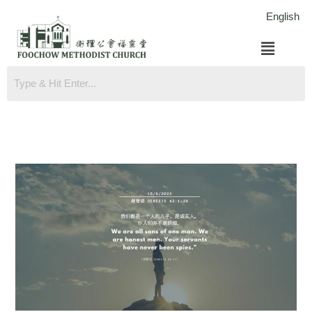
跳
English
至
菜
内
单
容