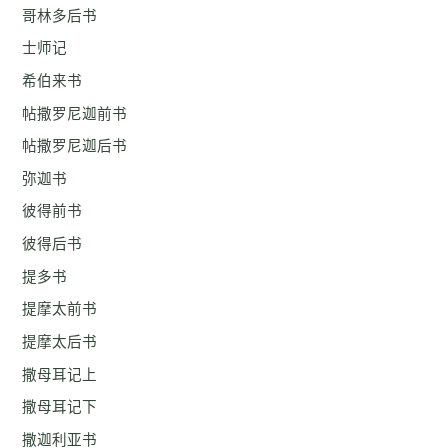
哥林多后书
士师记
希伯来书
帖撒罗尼迦前书
帖撒罗尼迦后书
弥迦书
彼得前书
彼得后书
提多书
提摩太前书
提摩太后书
撒母耳记上
撒母耳记下
撒迦利亚书