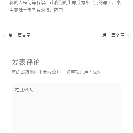
祢的人是何等有福。让我们的生命成为祢合用的器皿。奉
主耶稣宝贵圣名求得，阿们！
←
前一篇文章
后一篇文章
→
发表评论
您的邮箱地址不会被公开。
必填项已用
*
标注
在
此
输
入...