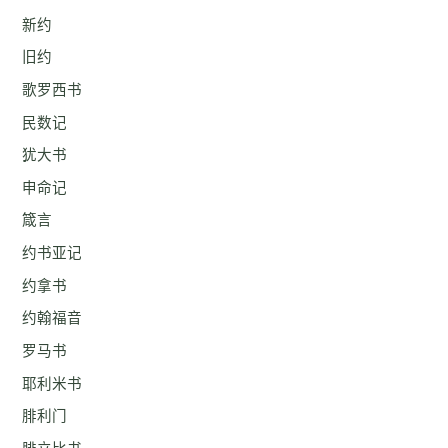
新约
旧约
歌罗西书
民数记
犹大书
申命记
箴言
约书亚记
约拿书
约翰福音
罗马书
耶利米书
腓利门