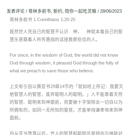
发表评论
/
哥林多前书
,
新约
,
陪你一起吃灵粮
/
28/06/2023
哥林多前书 1 Corinthians 1:20-25
既然世人凭自己的智慧不认识 神， 神就本着自己的智
慧乐意藉着人所传愚拙的话拯救那些信的人。
For since, in the wisdom of God, the world did not know
God through wisdom, it pleased God through the folly of
what we preach to save those who believe.
上文有引自以赛亚书29章14节的「就如经上所记：我要灭
绝智慧人的智慧，废弃聪明人的聪明。」人不能靠着天然
的智慧、聪明来到神面前，而要被十字架除去一切自以为
所拥有的，如同一无所知的婴孩，才能单纯谦卑地来到神
面前。
自从亚当堕落以后，世人的智慧和聪明总是倾向与神敌对