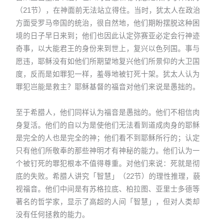
（21节），在神面前无法站立得住。当时，犹太人在政治
方面受罗马帝国的统治，很自然地，他们期盼摆脱这种困
境的日子早日来到；他们也因此认定弥赛亚必定会行神迹
奇事，以大能君王的身份来到世上，复兴以色列国。事与
愿违，耶稣没有如他们所期望地复兴他们所景仰的大卫国
度，反而是如罪犯一样，羞辱地被钉死十架。犹太人认为
罪犯岂能是救主？耶稣基督的福音对他们来说是愚拙的。
至于希腊人，他们同样认为福音是愚拙的。他们不相信肉
身复活。他们的自以为是使他们无法看到道成肉身的耶稣
是完全的人也是完全的神；他们看不到耶稣所行的；认定
只有他们所敬奉的那些神明才有神秘的能力。他们认为一
个被钉死的罪犯根本不值得尊重。对他们来说：死就是彻
底的失败。希腊人讲究「智慧」（22节）的理性推理，藐
视福音。他们中间是有苏格拉底、柏拉图、亚里士多德等
著名的哲学家，显示了高超的人间「智慧」，但对人类却
没有任何拯救的能力。