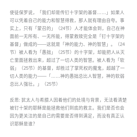
使徒保罗说，「我们却是传钉十字架的基督……」如果人
可以凭着自己的能力和智慧得救，那人就有理由自夸。事
实上，只有「蒙召的」（24节）人才能体会到，自己在神
面前一无所有、一无所能，得蒙救赎完全是「钉十字架的
基督」做成的——这就是「神的能力、神的智慧」。（24
节）被人看为「愚拙」（25节）的十字架，却能把人从灭
亡里面拯救出来，超过了一切人类的智慧。被人看为「软
弱」（25节）的基督，却胜过了掌死权的魔鬼，超越了一
切人类的能力——「……神的愚拙总比人智慧，神的软弱
总比人强壮。」（25节）
反思: 犹太人与希腊人因着他们的处境与背景，无法看清楚
被钉十架的耶稣是能拯救他们到底的救主。我们是否也会
因为更关注的是自己的需要是否得到满足，而没有真正认
识耶稣是谁？