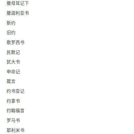
撒母耳记下
撒迦利亚书
新约
旧约
歌罗西书
民数记
犹大书
申命记
箴言
约书亚记
约拿书
约翰福音
罗马书
耶利米书