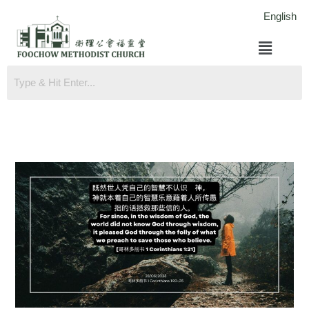
跳
English
至
菜
内
单
容