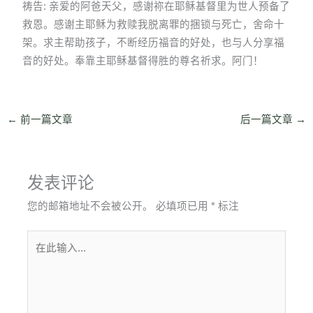
祷告: 亲爱的阿爸天父，感谢祢在耶稣基督里为世人预备了
救恩。感谢主耶稣为救赎我脱离罪的捆锁与死亡，舍命十
架。求主帮助孩子，不断经历福音的好处，也与人分享福
音的好处。奉靠主耶稣基督得胜的尊名祈求。阿门！
←
前一篇文章
后一篇文章
→
发表评论
您的邮箱地址不会被公开。
必填项已用
*
标注
在
此
输
入...