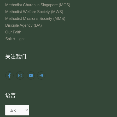
Methodist Church in Singapore (MCS)
Methodist Welfare Society (MWS)
Methodist Missions Society (MMS)
Disciple Agency (DA)
Our Faith
Salt & Light
语
关注我们:
言
语言