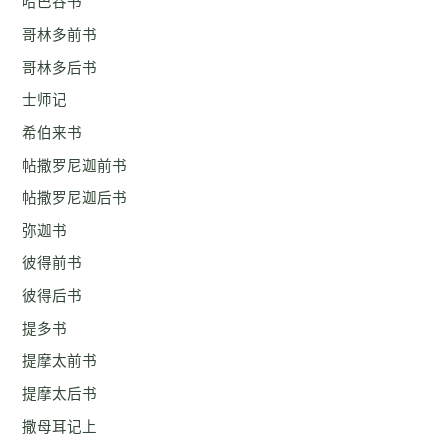
哈巴谷书
哥林多前书
哥林多后书
士师记
希伯来书
帖撒罗尼迦前书
帖撒罗尼迦后书
弥迦书
彼得前书
彼得后书
提多书
提摩太前书
提摩太后书
撒母耳记上