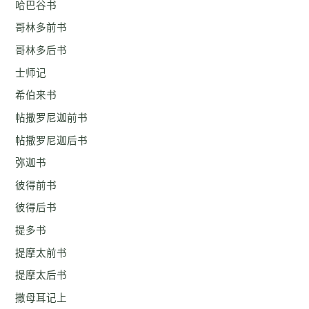
哈巴谷书
哥林多前书
哥林多后书
士师记
希伯来书
帖撒罗尼迦前书
帖撒罗尼迦后书
弥迦书
彼得前书
彼得后书
提多书
提摩太前书
提摩太后书
撒母耳记上