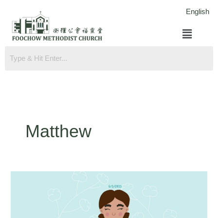
跳
English
至
菜
内
单
容
Matthew
马
太
福
音