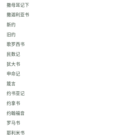
撒母耳记下
撒迦利亚书
新约
旧约
歌罗西书
民数记
犹大书
申命记
箴言
约书亚记
约拿书
约翰福音
罗马书
耶利米书