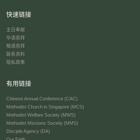
快速链接
主日奉献​
华语崇拜
榕语崇拜
联系资料​
隐私政策
有用链接
Chinese Annual Conference (CAC)
Methodist Church in Singapore (MCS)
Methodist Welfare Society (MWS)
Methodist Missions Society (MMS)
Disciple Agency (DA)
Our Faith