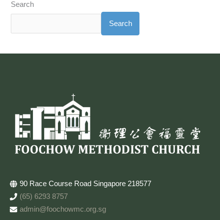
Search
Search
90 Race Course Road Singapore 218577
(65) 6293 8757
admin@foochowmc.org.sg