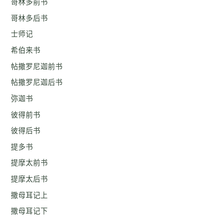
哥林多前书
哥林多后书
士师记
希伯来书
帖撒罗尼迦前书
帖撒罗尼迦后书
弥迦书
彼得前书
彼得后书
提多书
提摩太前书
提摩太后书
撒母耳记上
撒母耳记下