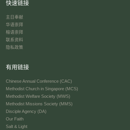
快速链接
主日奉献​
华语崇拜
榕语崇拜
联系资料​
隐私政策
有用链接
Chinese Annual Conference (CAC)
Methodist Church in Singapore (MCS)
Methodist Welfare Society (MWS)
Methodist Missions Society (MMS)
Disciple Agency (DA)
Our Faith
Salt & Light