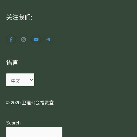
语
关注我们:
言
语言
© 2020 卫理公会福灵堂​
Search