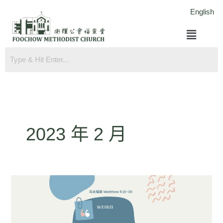
跳
English
至
菜
内
单
容
2023 年 2 月
马
太
福
音