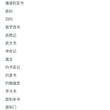
撒迦利亚书
新约
旧约
歌罗西书
民数记
犹大书
申命记
箴言
约书亚记
约拿书
约翰福音
罗马书
耶利米书
腓利门