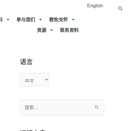
English
料
参与我们
教牧关怀​
资源
联系资料​
语言
语
语
言
言
搜
索
：