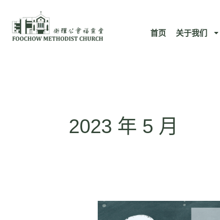
跳
至
首页
关于我们
内
容
2023 年 5 月
创