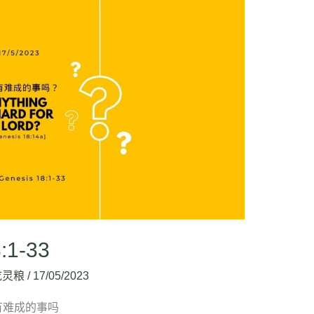
:1-33
吃灵粮
/
17/05/2023
华岂有难成的事吗