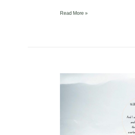
Read More »
创
世
记
Genesis
17:1-
27