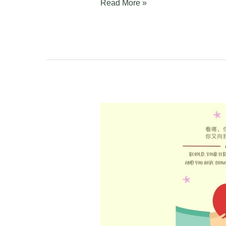
Read More »
创
世
记
Genesis
19:1-
38