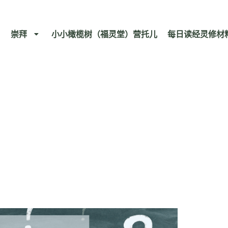
崇拜
小小橄榄树（福灵堂）营托儿
每日读经灵修材